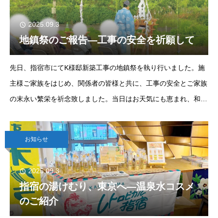
2025.09.3
地鎮祭のご報告―工事の安全を祈願して
先日、指宿市にてK様邸新築工事の地鎮祭を執り行いました。施
主様ご家族をはじめ、関係者の皆様と共に、工事の安全とご家族
の末永い繁栄を祈念致しました。当日はお天気にも恵まれ、和や
かな雰囲気の中で式を終えることができました。いよいよ着工と
なりますが社員一同、安全
お知らせ
2025.09.3
指宿の湯けむり、東京へ―温泉水コスメ
のご紹介