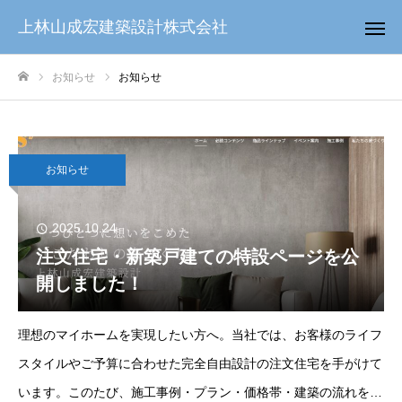
上林山成宏建築設計株式会社
お知らせ
お知らせ
ホーム
お知らせ
2025.10.24
注文住宅・新築戸建ての特設ページを公
開しました！
理想のマイホームを実現したい方へ。当社では、お客様のライフ
スタイルやご予算に合わせた完全自由設計の注文住宅を手がけて
います。このたび、施工事例・プラン・価格帯・建築の流れをま